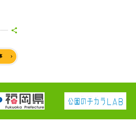
事
navigate_next