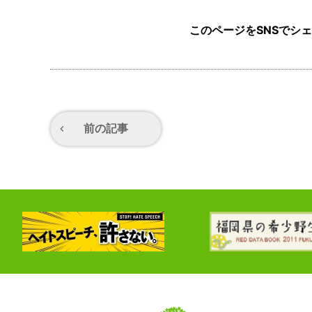
このページをSNSでシ
前の記事
navigate_before