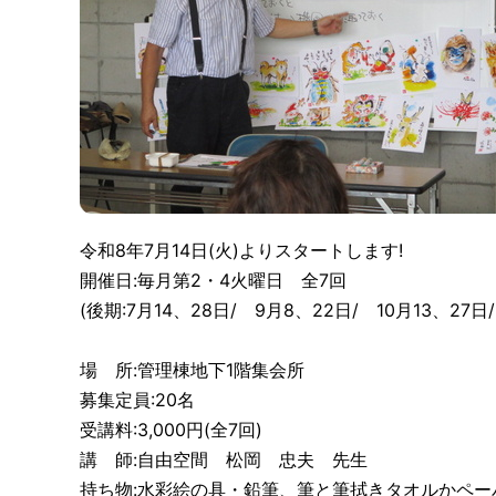
令和8年7月14日(火)よりスタートします!
開催日:毎月第2・4火曜日 全7回
(後期:7月14、28日/ 9月8、22日/ 10月13、27日/
場 所:管理棟地下1階集会所
募集定員:20名
受講料:3,000円(全7回)
講 師:自由空間 松岡 忠夫 先生
持ち物:水彩絵の具・鉛筆、筆と筆拭きタオルかペー