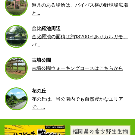
遊具のある場所は、バイパス横の野球場広場
と...
金比羅池周辺
金比羅池の面積は約18200㎡ありカルガモ、
バ...
古墳公園
古墳公園ウォーキングコースはこちらから
花の丘
花の丘は、当公園内でも自然豊かなエリア
で、...