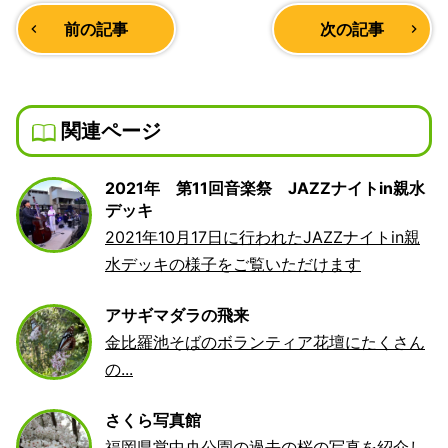
前の記事
次の記事
navigate_before
navigate_next
関連ページ
2021年 第11回音楽祭 JAZZナイトin親水
デッキ
2021年10月17日に行われたJAZZナイトin親
水デッキの様子をご覧いただけます
アサギマダラの飛来
金比羅池そばのボランティア花壇にたくさん
の...
さくら写真館
福岡県営中央公園の過去の桜の写真を紹介し