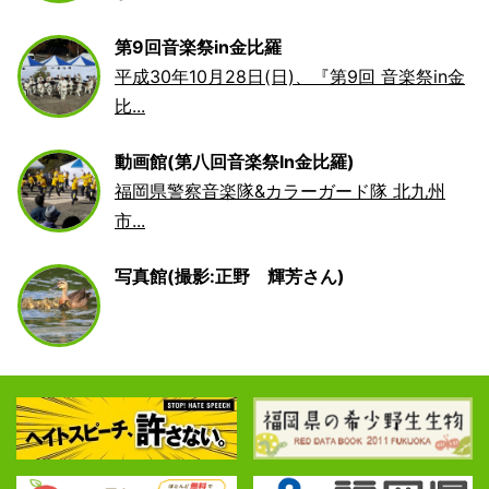
第9回音楽祭in金比羅
平成30年10月28日(日)、『第9回 音楽祭in金
比...
動画館(第八回音楽祭In金比羅)
福岡県警察音楽隊&カラーガード隊 北九州
市...
写真館(撮影:正野 輝芳さん)