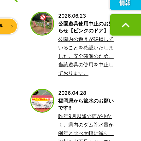
2026.06.23
expand_less
公園遊具使用中止のお知
事
navigate_next
らせ【ピンクのドア】
公園内の遊具が破損して
いることを確認いたしま
した。安全確保のため、
当該遊具の使用を中止し
ております。
2026.04.28
福岡県から節水のお願い
です!!
昨年9月以降の雨が少な
く、県内のダム貯水量が
例年と比べ大幅に減り、