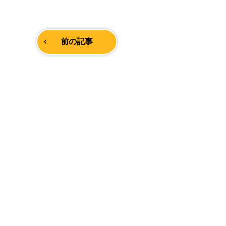
前の記事
navigate_before