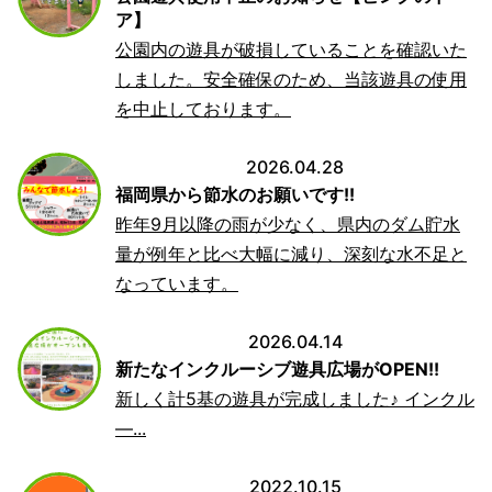
ア】
公園内の遊具が破損していることを確認いた
しました。安全確保のため、当該遊具の使用
を中止しております。
2026.04.28
福岡県から節水のお願いです!!
昨年9月以降の雨が少なく、県内のダム貯水
量が例年と比べ大幅に減り、深刻な水不足と
なっています。
2026.04.14
新たなインクルーシブ遊具広場がOPEN!!
新しく計5基の遊具が完成しました♪ インクル
―...
2022.10.15